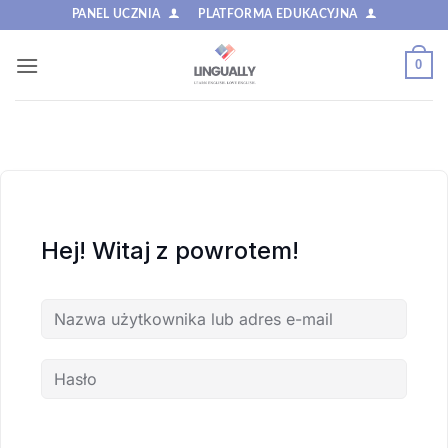
Przewiń
PANEL UCZNIA
PLATFORMA EDUKACYJNA
do
zawartości
0
Hej! Witaj z powrotem!