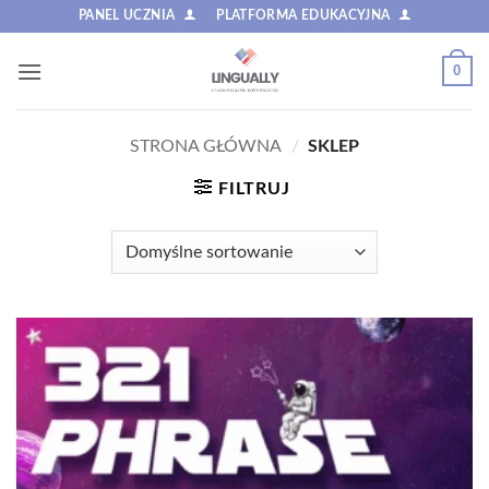
Przewiń
PANEL UCZNIA
PLATFORMA EDUKACYJNA
do
zawartości
0
STRONA GŁÓWNA
/
SKLEP
FILTRUJ