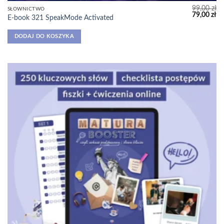
99,00
zł
SŁOWNICTWO
Pierwotna
Ak
79,00
zł
E-book 321 SpeakMode Activated
cena
ce
wynosiła:
wy
99,00 zł.
79
DODAJ DO KOSZYKA