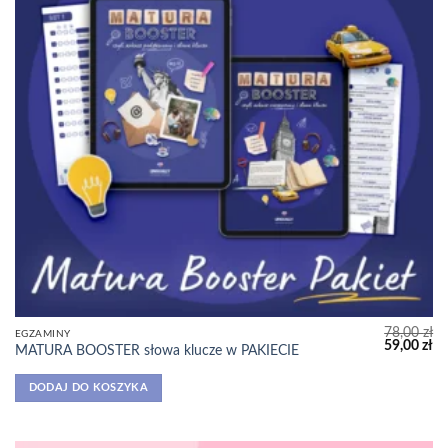
78,00
zł
EGZAMINY
Pierwotna
Ak
59,00
zł
MATURA BOOSTER słowa klucze w PAKIECIE
cena
ce
wynosiła:
wy
78,00 zł.
59
DODAJ DO KOSZYKA