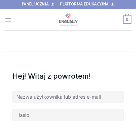
Przewiń
PANEL UCZNIA
PLATFORMA EDUKACYJNA
do
zawartości
0
Hej! Witaj z powrotem!