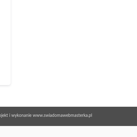
ojekt i wykonanie www.swiadomawebmasterka.pl