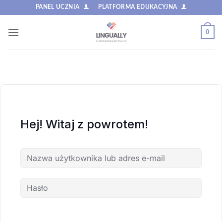
Przewiń
PANEL UCZNIA
PLATFORMA EDUKACYJNA
do
zawartości
0
Hej! Witaj z powrotem!