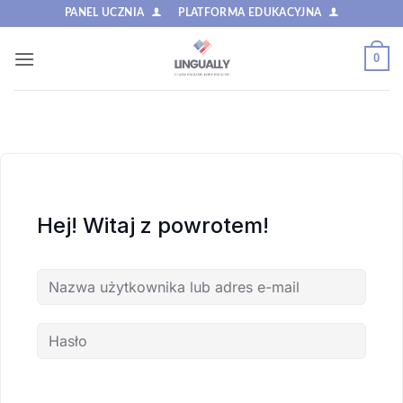
Przewiń
PANEL UCZNIA
PLATFORMA EDUKACYJNA
do
zawartości
0
Hej! Witaj z powrotem!