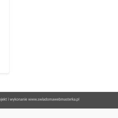
ojekt i wykonanie www.swiadomawebmasterka.pl