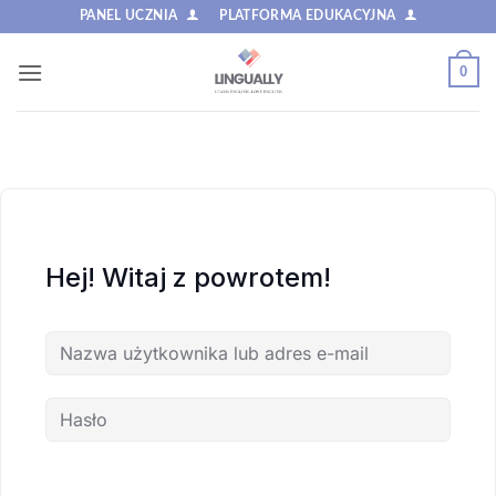
Przewiń
PANEL UCZNIA
PLATFORMA EDUKACYJNA
do
zawartości
0
Hej! Witaj z powrotem!