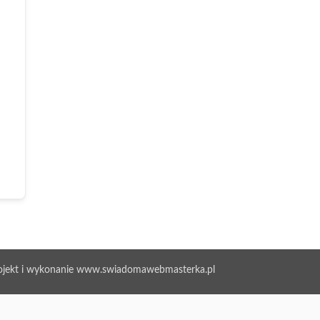
ojekt i wykonanie www.swiadomawebmasterka.pl