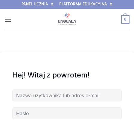
Przewiń
PANEL UCZNIA
PLATFORMA EDUKACYJNA
do
zawartości
0
Hej! Witaj z powrotem!