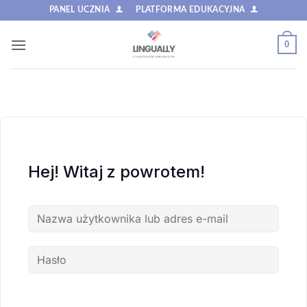
Przewiń
PANEL UCZNIA
PLATFORMA EDUKACYJNA
do
zawartości
0
Hej! Witaj z powrotem!