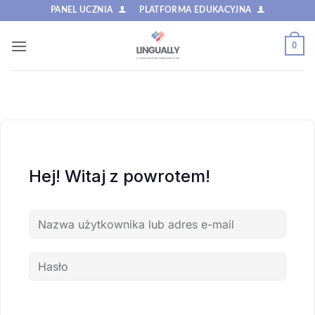
Przewiń
PANEL UCZNIA
PLATFORMA EDUKACYJNA
do
zawartości
0
Hej! Witaj z powrotem!