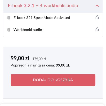
E-book 3.2.1 + 4 workbooki audio
Dlaczego to działa?
E-book 321 SpeakMode Activated
krótkie, konkretne frazy → natychmiast używasz w
rozmowie,
Workbooki audio
nagrania z naturalną wymową i rytmem → uczysz się
„muzyki języka”,
aktywne ćwiczenia audio → mózg przełącza się z teorii na
99,00
zł
mówienie.
179,00
zł
Poprzednia najniższa cena:
99,00
zł
.
W pakiecie dostajesz:
DODAJ DO KOSZYKA
E-book „3.2.1”
– 321 wyrażeń podanych w 32 rozdziałach z
4 typami zadań,
Audio workbooki
– utrwalasz wyrażenia z „3.2.1”, ale w
zupełnie innych zdaniach i kontekstach, wszystko w