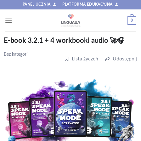
Przewiń
PANEL UCZNIA
PLATFORMA EDUKACYJNA
do
zawartości
0
E-book 3.2.1 + 4 workbooki audio 🚀🎧
Bez kategorii
Lista życzeń
Udostępnij