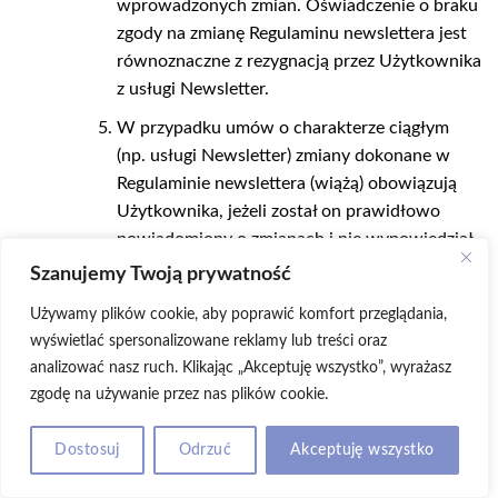
wprowadzonych zmian. Oświadczenie o braku
zgody na zmianę Regulaminu newslettera jest
równoznaczne z rezygnacją przez Użytkownika
z usługi Newsletter.
W przypadku umów o charakterze ciągłym
(np. usługi Newsletter) zmiany dokonane w
Regulaminie newslettera (wiążą) obowiązują
Użytkownika, jeżeli został on prawidłowo
powiadomiony o zmianach i nie wypowiedział
zawartej Umowy w terminie 14 dni od dnia
Szanujemy Twoją prywatność
otrzymania zawiadomienia o zmianie.
Używamy plików cookie, aby poprawić komfort przeglądania,
wyświetlać spersonalizowane reklamy lub treści oraz
11. POSTANOWIENIA KOŃCOWE
analizować nasz ruch. Klikając „Akceptuję wszystko”, wyrażasz
zgodę na używanie przez nas plików cookie.
Umowy zawierane są w języku polskim oraz w
oparciu o przepisy prawa polskiego.
Dostosuj
Odrzuć
Akceptuję wszystko
W celu uniknięcia wątpliwości przyjmuje się,
że żadne z postanowień Regulaminu